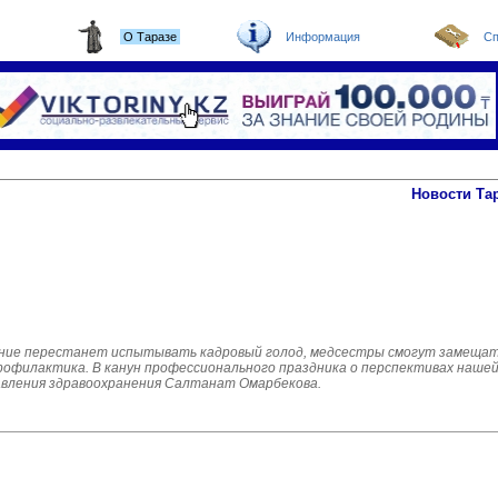
О Таразе
Информация
Сп
Новости Та
ние перестанет испытывать кадровый голод, медсестры смогут замещать 
рофилактика. В канун профессионального праздника о перспективах наше
равления здравоохранения Салтанат Омарбекова.