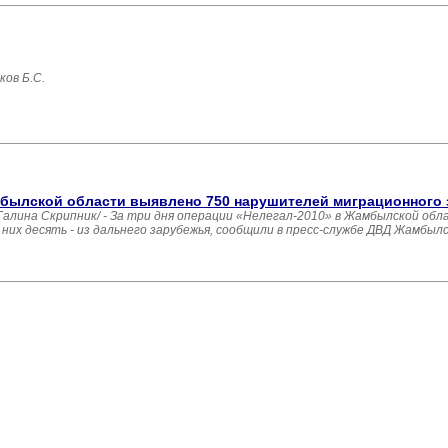
ов Б.С.
амбылской области выявлено 750 нарушителей миграционного
ина Скрипник/ - За три дня операции «Нелегал-2010» в Жамбылской обл
их десять - из дальнего зарубежья, сообщили в пресс-службе ДВД Жамбыл