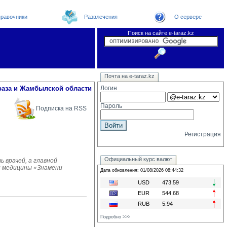
равочники
Развлечения
О сервере
Поиск на сайте e-taraz.kz
Новости
Новости e-taraz
Телефоный справочник
Видеоконференция
Почта на e-taraz.kz
Погода в Таразе
Замечания и предложения
Чат
Организации
Форум
Курсы валют
Web
раза и Жамбылской области
Логин
Пароль
Подписка на RSS
Регистрация
Официальный курс валют
врачей, а главной
й медицины «Знамени
Дата обновления: 01/08/2026 08:44:32
USD
473.59
EUR
544.68
RUB
5.94
Подробно >>>