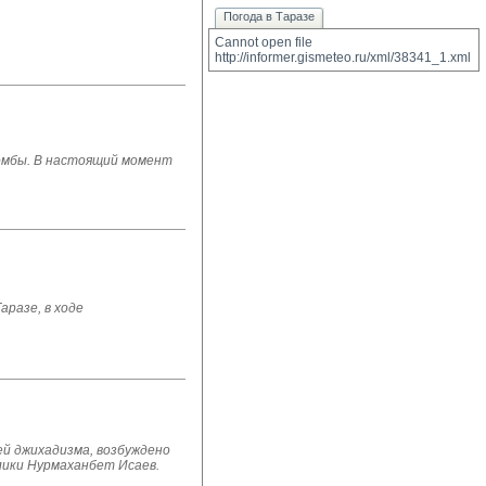
Погода в Таразе
Cannot open file 
http://informer.gismeteo.ru/xml/38341_1.xml
бомбы. В настоящий момент
разе, в ходе
ей джихадизма, возбуждено
лики Нурмаханбет Исаев.