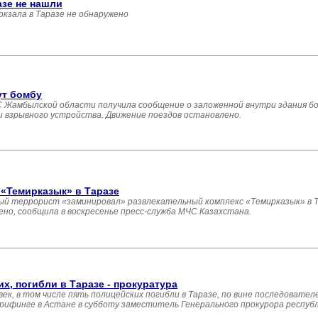
азе не нашли
кзала в Таразе не обнаружено
ут бомбу
ДЧС Жамбылской области получила сообщение о заложенной внутри здания 
ки взрывного устройства. Движение поездов остановлено.
«Темирказык» в Таразе
ый террорист «заминировал» развлекательный комплекс «Темирказык» в Та
но, сообщила в воскресенье пресс-служба МЧС Казахстана.
х, погибли в Таразе - прокуратура
ек, в том числе пять полицейских погибли в Таразе, по вине последовател
брифинге в Астане в субботу заместитель Генерального прокурора респуб