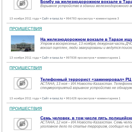
Бомбу на железнодорожном вокзале в Тар
Взрывное устройство в здании железнодорожного во
13 ноября 2011 года •
Сайт e-taraz.kz
• 994783 просмотра • комментариев 3
ПРОИШЕСТВИЯ
На железнодорожном вокзале в Таразе ищ
Утром в воскресенье, 13 ноября, дежурная часть 
вокзал оцеплен, люди эвакуированы и ведутся поис
13 ноября 2011 года •
Сайт e-taraz.kz
• 997838 просмотров • комментариев 1
ПРОИШЕСТВИЯ
Телефонный террорист «заминировал» РЦ 
АСТАНА, 13 ноя – ИА Новости-Казахстан. Телефонн
спецмероприятий взрывное устройство не обнаруже
13 ноября 2011 года •
Сайт e-taraz.kz
• 961428 просмотров • комментариев 1
ПРОИШЕСТВИЯ
Семь человек, в том числе пять полицейски
АСТАНА, 12 ноя – ИА Новости-Казахстан. Семь челов
уголовное дело по статье терроризм, сообщил на 