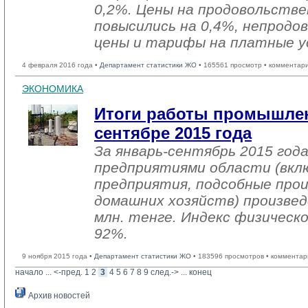
0,2%. Цены на продовольств
повысились на 0,4%, непродо
цены и тарифы на платные ус
4 февраля 2016 года •
Департамент статистики ЖО
• 165561 просмотр • комментар
ЭКОНОМИКА
Итоги работы промышлен
сентябре 2015 года
За январь-сентябрь 2015 го
предприятиями области (вкл
предприятия, подсобные про
домашних хозяйств) произвед
млн. тенге. Индекс физическ
92%.
9 ноября 2015 года •
Департамент статистики ЖО
• 183596 просмотров • комментар
начало
... 
<-пред.
1
2
3
4
5
6
7
8
9
след.->
... 
конец
Архив новостей