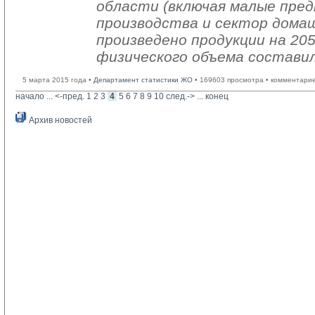
области (включая малые пре
производства и сектор дома
произведено продукции на 205
физического объема составил
5 марта 2015 года •
Департамент статистики ЖО
• 169603 просмотра • комментарие
начало
... 
<-пред.
1
2
3
4
5
6
7
8
9
10
след.->
... 
конец
Архив новостей