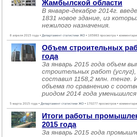
Жамбылской области
В январе-декабре 2014г. введ
1831 новое здание, из которы
нежилого назначения.
8 апреля 2015 года •
Департамент статистики ЖО
• 165983 просмотра • комментари
Объем строительных рабо
года
За январь 2015 года объем в
строительных работ (услуг),
составил 1158,2 млн. тенге. 
объема по сравнению с соот
риодом 2014 года уменьшился
5 марта 2015 года •
Департамент статистики ЖО
• 170277 просмотров • комментари
Итоги работы промышлен
2015 года
За январь 2015 года промыш