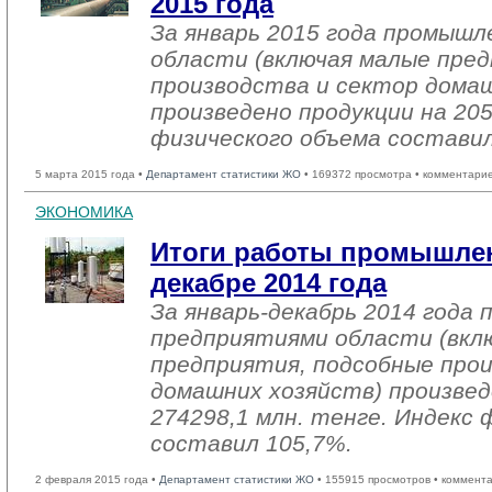
2015 года
За январь 2015 года промыш
области (включая малые пре
производства и сектор дома
произведено продукции на 205
физического объема составил
5 марта 2015 года •
Департамент статистики ЖО
• 169372 просмотра • комментарие
ЭКОНОМИКА
Итоги работы промышлен
декабре 2014 года
За январь-декабрь 2014 года
предприятиями области (вкл
предприятия, подсобные про
домашних хозяйств) произвед
274298,1 млн. тенге. Индекс 
составил 105,7%.
2 февраля 2015 года •
Департамент статистики ЖО
• 155915 просмотров • коммент