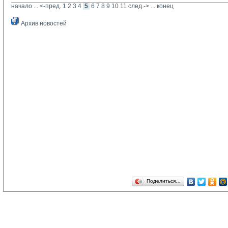
начало
... 
<-пред.
1
2
3
4
5
6
7
8
9
10
11
след.->
... 
конец
Архив новостей
Поделиться…