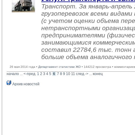
Транспорт. За январь-апрель 
грузоперевозок всеми видам
(с учетом оценки объема пер
нетранспортными организац
предпринимателями (физичес
занимающимися коммерческим
составил 22784,6 тыс. тонн г
больше объема аналогичного 
26 мая 2014 года •
Департамент статистики ЖО
• 144212 просмотра • комментариев
начало
... 
<-пред.
1
2
3
4
5
6
7
8
9
10
11
след.->
... 
конец
Архив новостей