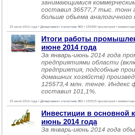
занимающимися коммерческим
составил 36577,7 тыс. тонн г
больше объема аналогичного 
25 июля 2014 года •
Департамент статистики ЖО
• 155490 просмотров • комментар
Итоги работы промышлен
июне 2014 года
За январь-июнь 2014 года п
предприятиями области (вкл
предприятия, подсобные про
домашних хозяйств) произвед
125573,4 млн. тенге. Индекс 
составил 101,1%.
25 июля 2014 года •
Департамент статистики ЖО
• 155515 просмотров • комментар
Инвестиции в основной к
июнь 2014 года
За январь-июнь 2014 года об