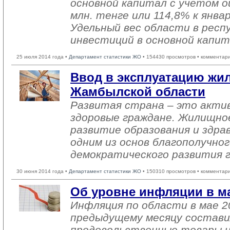
основной капитал с учетом о
млн. тенге или 114,8% к янва
Удельный вес области в респ
инвестиций в основной капит
25 июля 2014 года •
Департамент статистики ЖО
• 154430 просмотров • комментар
Ввод в эксплуатацию жил
Жамбылской области
Развитая страна – это актив
здоровые граждане. Жилищно
развитие образования и здра
одним из основ благополучног
демократического развития 
30 июня 2014 года •
Департамент статистики ЖО
• 150310 просмотров • комментар
Об уровне инфляции в ма
Инфляция по области в мае 2
предыдущему месяцу состави
продовольственные товары и