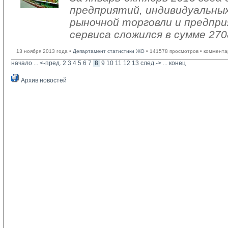
предприятий, индивидуальны
рыночной торговли и предпри
сервиса сложился в сумме 270
13 ноября 2013 года •
Департамент статистики ЖО
• 141578 просмотров • коммента
начало
... 
<-пред.
2
3
4
5
6
7
8
9
10
11
12
13
след.->
... 
конец
Архив новостей