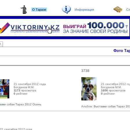
О Таразе
Информация
Сп
ы
Фото Та
3738
21 сентября 2012 года
21 сентября 2012 г
Богданов М.М. 
Богданов М.М. 
1173
просмотра
1606
просмотров
0
рейтинг 
0
рейтинг 
авки собак Тараз 2012 Осень
Альбом:
Выставки собак Тараз 20
21 сентября 2012 года