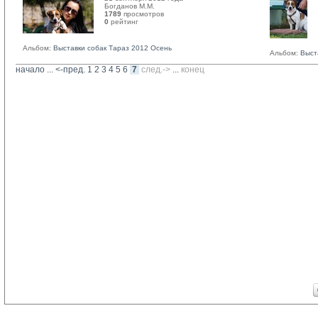
Богданов М.М. 
1789
просмотров
0
рейтинг 
Альбом:
Выставки собак Тараз 2012 Осень
Альбом:
Выст
начало
... 
<-пред.
1
2
3
4
5
6
7
след.->
... 
конец