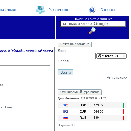
равочники
Развлечения
О сервере
Поиск на сайте e-taraz.kz
Новости
Телефоный справочник
Видеоконференция
Новости e-taraz
Почта на e-taraz.kz
Погода в Таразе
Замечания и предложения
Чат
Организации
Форум
Курсы валют
Web
раза и Жамбылской области
Логин
Пароль
Регистрация
ода
Официальный курс валют
Дата обновления: 01/08/2026 08:44:32
USD
473.59
12 Осень
EUR
544.68
RUB
5.94
Подробно >>>