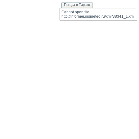
Погода в Таразе
Cannot open file 
http://informer.gismeteo.ru/xml/38341_1.xml