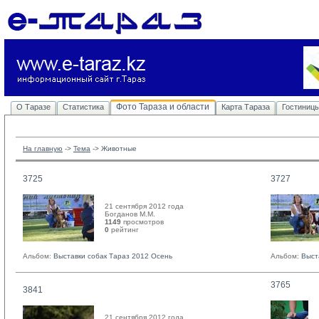
Фото Тараза и области
О Таразе
Статистика
Карта Тараза
Гостиниц
На главную
-> 
Тема
-> 
Животные
3725
3727
21 сентября 2012 года
Богданов М.М. 
1149
просмотров
0
рейтинг 
Альбом:
Выставки собак Тараз 2012 Осень
Альбом:
Выст
3765
3841
21 сентября 2012 года