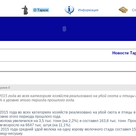
О Таразе
Информация
Сп
Новости Та
ариев 0
2015 года во всех категориях хозяйств реализовано на убой скота и птицы 
% к уровню этого периода прошлого года.
2015 года во всех категориях хозяйств реализовано на убой скота и птицы в
овню этого периода прошлого года.
олока увеличился на 3,5 тыс. тонн (на 2,2%) и составил 163,8 тыс. тонн. Про
 возросло на 6647 тыс. штук (на 11,1%).
2015 года средний удой молока на одну корову молочного стада составил 154
рицу-несушку.