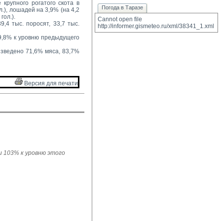
крупного рогатого скота в 
Погода в Таразе
ол.), лошадей на 3,9% (на 4,2
гол.).
Cannot open file 
,4 тыс. поросят, 33,7 тыс. 
http://informer.gismeteo.ru/xml/38341_1.xml
39,8% к уровню предыдущего 
зведено 71,6% мяса, 83,7% 
Версия для печати 
ли 103% к уровню этого