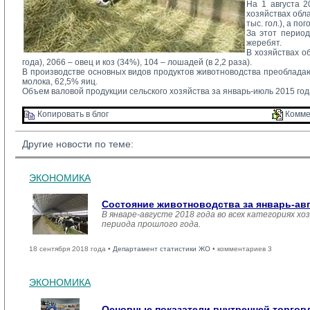
На 1 августа 2
хозяйствах облас
тыс. гол.), а по
За этот период 
жеребят.
В хозяйствах о
года), 2066 – овец и коз (34%), 104 – лошадей (в 2,2 раза).
В производстве основных видов продуктов животноводства преобладаю
молока, 62,5% яиц.
Объем валовой продукции сельского хозяйства за январь-июль 2015 года
Копировать в блог 
Комме
Другие новости по теме:
ЭКОНОМИКА
Состояние животноводства за январь-ав
В январе-августе 2018 года во всех категориях хо
периода прошлого года.
18 сентября 2018 года •
Департамент статистики ЖО
• комментариев 3
ЭКОНОМИКА
Основные показатели внутренней торго