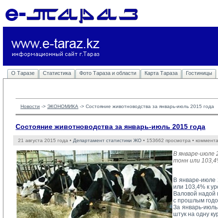
О Таразе
Статистика
Фото Тараза и области
Карта Тараза
Гостиницы
Новости
-> 
ЭКОНОМИКА
-> 
Состояние животноводства за январь-июль 2015 года
Состояние животноводства за январь-июль 2015 года
21 августа 2015 года •
Департамент статистики ЖО
• 153662 просмотра • коммент
В январе-июле 
тонн или 103,4
В январе-июле 
или 103,4% к ур
Валовой надой м
с прошлым годом
За январь-июль 
штук на одну ку