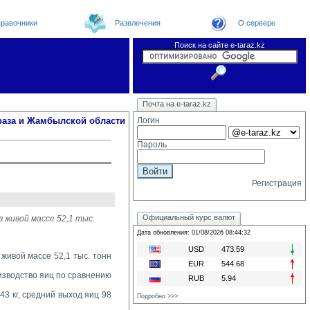
равочники
Развлечения
О сервере
Поиск на сайте e-taraz.kz
Новости
Новости e-taraz
Телефоный справочник
Видеоконференция
Почта на e-taraz.kz
Погода в Таразе
Замечания и предложения
Чат
Организации
Форум
Курсы валют
Web
раза и Жамбылской области
Логин
Пароль
Регистрация
Официальный курс валют
в живой массе 52,1 тыс.
Дата обновления: 01/08/2026 08:44:32
USD
473.59
 живой массе 52,1 тыс. тонн
EUR
544.68
изводство яиц по сравнению 
RUB
5.94
3 кг, средний выход яиц 98 
Подробно >>>