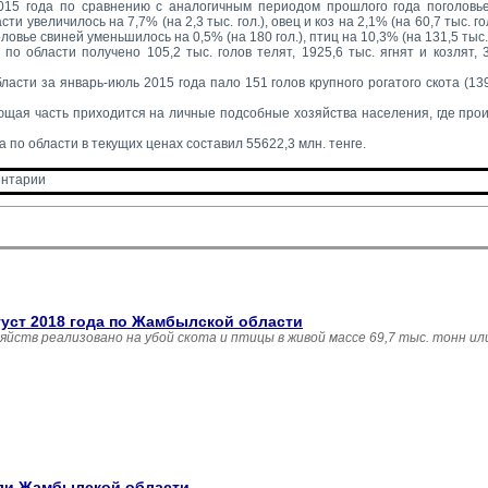
015 года по сравнению с аналогичным периодом прошлого года поголовье 
ти увеличилось на 7,7% (на 2,3 тыс. гол.), овец и коз на 2,1% (на 60,7 тыс. г
головье свиней уменьшилось на 0,5% (на 180 гол.), птиц на 10,3% (на 131,5 тыс. 
по области получено 105,2 тыс. голов телят, 1925,6 тыс. ягнят и козлят, 39
бласти за январь-июль 2015 года пало 151 голов крупного рогатого скота (1
щая часть приходится на личные подсобные хозяйства населения, где прои
 по области в текущих ценах составил 55622,3 млн. тенге.
нтарии 
густ 2018 года по Жамбылской области
зяйств реализовано на убой скота и птицы в живой массе 69,7 тыс. тонн и
вли Жамбылской области