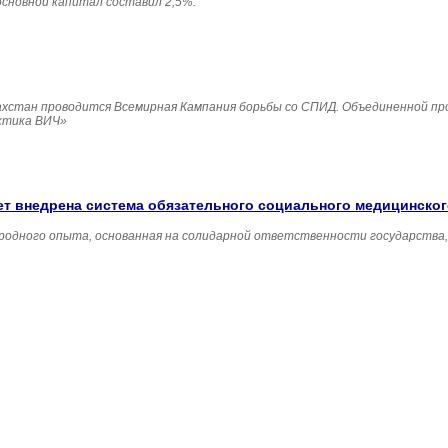
основной капитал составил 2,5%.
Казахстан проводится Всемирная Кампания борьбы со СПИД. Объединенной п
ктика ВИЧ»
удет внедрена система обязательного социального медицинско
родного опыта, основанная на солидарной ответственности государства