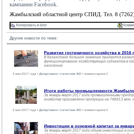
кампании
Facebook
.
Жамбылский областной центр СПИД. Тел. 8 (7262)
Копировать в блог 
Комме
Другие новости по теме:
Развитие гостиничного хозяйства в 2016 
В Казахстане большое значение придается развит
функционирование хозяйствующих субъектов в обл
населения.
3 мая 2017 года •
Департамент статистики ЖО
• комментариев 2
Итоги работы промышленности Жамбылско
За январь-март 2017 года промышленными предпр
хозяйств) произведено продукции на 74893,5 млн.
3 мая 2017 года •
Департамент статистики ЖО
• комментариев 0
Инвестиции в основной капитал за январ
За январь-март 2017 года объем инвестиций в осн