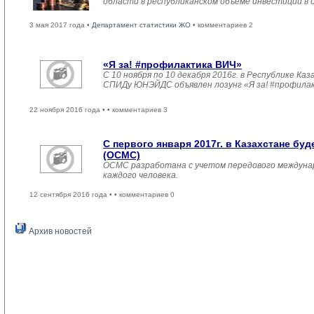
области в республиканском объеме инвестиций в 
3 мая 2017 года •
Департамент статистики ЖО
• комментариев 2
«Я за! #профилактика ВИЧ»
С 10 ноября по 10 декабря 2016г. в Республике 
СПИДу ЮНЭЙДС объявлен лозунг «Я за! #профила
22 ноября 2016 года •
• комментариев 3
С первого января 2017г. в Казахстане б
(ОСМС)
ОСМС разработана с учетом передового междуна
каждого человека.
12 сентября 2016 года •
• комментариев 0
Архив новостей