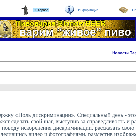
О Таразе
Информация
Сп
Новости Та
держку «Ноль дискриминации». Специальный день - эт
жет сделать свой шаг, выступив за справедливость и р
 поводу искоренения дискриминации, рассказать свою
делившись видео и фотографиями, разместив изображе