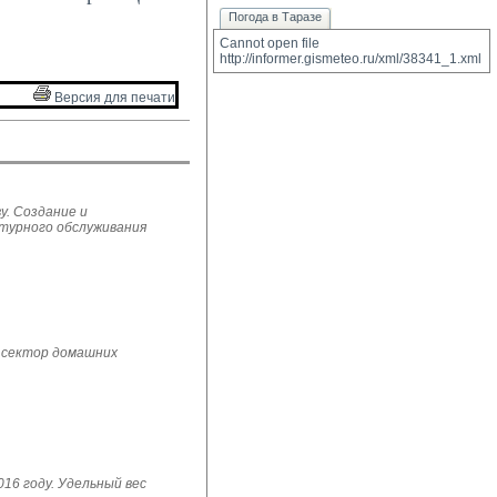
Погода в Таразе
Cannot open file 
http://informer.gismeteo.ru/xml/38341_1.xml
Версия для печати 
у. Создание и
ьтурного обслуживания
 сектор домашних
16 году. Удельный вес