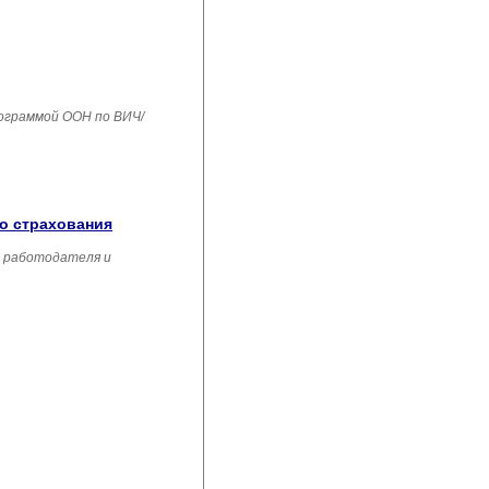
рограммой ООН по ВИЧ/
го страхования
, работодателя и