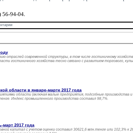
 56-94-04.
нтарии 
году
ию отраслей современной структуры, в том числе гостиничному хозяйств
асти гостиничного хозяйства тесно связано с развитием торгового, кул
й области в январе-марте 2017 года
иятиями области (включая малые предприятия, подсобные производства и
 тенге. Индекс промышленного производства составил 98,7%.
ь-март 2017 года
овной капитал с учетом оценки составил 30621,6 млн.тенге или 102,3% к 20