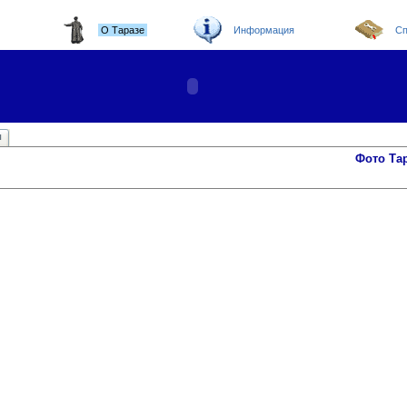
О Таразе
Информация
Сп
ы
Фото Та