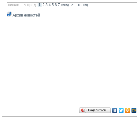
начало
... 
<-пред.
1
2
3
4
5
6
7
след.->
... 
конец
Архив новостей
Поделиться…