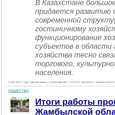
В Казахстане большое
придается развитию 
современной структу
гостиничному хозяйст
функционирование хо
субъектов в области
хозяйства тесно связ
торгового, культурно
населения.
3 мая 2017 года •
Департамент статистики ЖО
• 3234741 просмотр • комментариев 
ОБЩЕСТВО
Итоги работы пр
Жамбылской облас