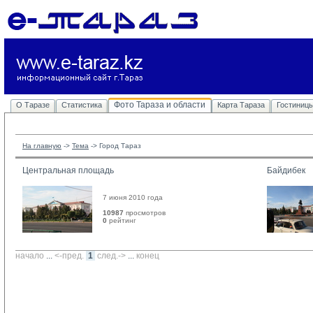
Фото Тараза и области
О Таразе
Статистика
Карта Тараза
Гостиниц
На главную
-> 
Тема
-> 
Город Тараз
Центральная площадь
Байдибек
7 июня 2010 года
10987
просмотров
0
рейтинг 
начало
... 
<-пред.
1
след.->
... 
конец