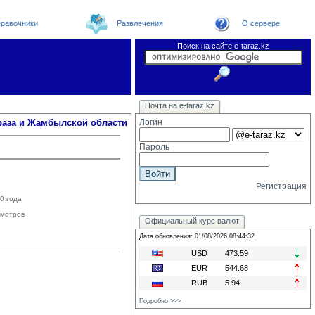
равочники
Развлечения
О сервере
Поиск на сайте e-taraz.kz
Новости
Телефоный справочник
Видеоконференция
Новости e-taraz
Почта на e-taraz.kz
Погода в Таразе
Замечания и предложения
Чат
Организации
Форум
Курсы валют
Web
раза и Жамбылской области
Логин
Пароль
Регистрация
0 года
мотров
Официальный курс валют
Дата обновления: 01/08/2026 08:44:32
USD
473.59
EUR
544.68
RUB
5.94
Подробно >>>