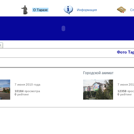
О Таразе
Информация
Сп
ы
Фото Та
Городской акимат
7 июня 2010 года
7 июня 201
10184
просмотра
12358
прос
0
рейтинг 
0
рейтинг 