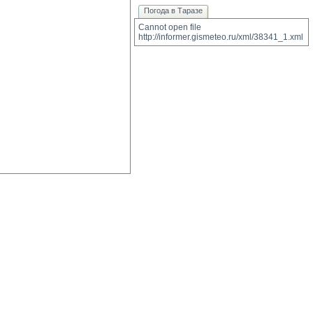
Погода в Таразе
Cannot open file 
http://informer.gismeteo.ru/xml/38341_1.xml