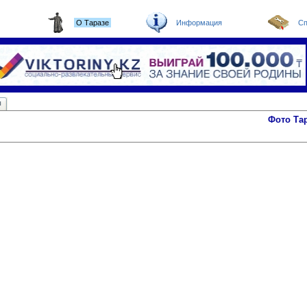
О Таразе
Информация
Сп
ы
Фото Та