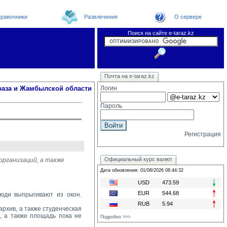
равочники
Развлечения
О сервере
Поиск на сайте e-taraz.kz
Новости
Новости e-taraz
Телефоный справочник
Видеоконференция
Почта на e-taraz.kz
Погода в Таразе
Замечания и предложения
Чат
Организации
Форум
Курсы валют
Web
раза и Жамбылской области
Логин
Пароль
Регистрация
Официальный курс валют
организаций, а также
Дата обновления: 01/08/2026 08:44:32
USD
473.59
EUR
544.68
юди выпрыгивают из окон. 
RUB
5.94
рхив, а также студенческая 
, а также площадь пока не
Подробно >>>