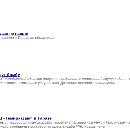
разе не нашли
вокзала в Таразе не обнаружено
щут бомбу
 ДЧС Жамбылской области получила сообщение о заложенной внутри здания
утся поиски взрывного устройства. Движение поездов остановлено.
 «Темирказык» в Таразе
ный террорист «заминировал» развлекательный комплекс «Темирказык» в 
ено, сообщила в воскресенье пресс-служба МЧС Казахстана.