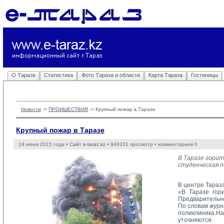
О Таразе
Статистика
Фото Тараза и области
Карта Тараза
Гостиницы
Новости
-> 
ПРОИШЕСТВИЯ
-> 
Крупный пожар в Таразе
Крупный пожар в Таразе
19 июня 2015 года •
Сайт e-taraz.kz
• 949331 просмотр • комментариев 0
В Таразе горит
студенческая п
В центре Тараз
«В Таразе гор
Предварительно
По словам журн
поликлиника.Н
уточняются.