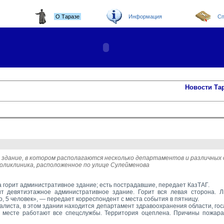
О Таразе
Информация
Сп
Новости Та
 здание, в котором располагаются несколько департаментов и различных 
оликлиника, расположенное по улице Сулейменова
а горит административное здание; есть пострадавшие, передает КазТАГ.
ит девятиэтажное административное здание. Горит вся левая сторона. Л
, 5 человек», — передает корреспондент с места события в пятницу.
алиста, в этом здании находится департамент здравоохранения области, госа
а месте работают все спецслужбы. Территория оцеплена. Причины пожара