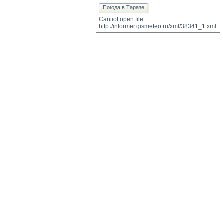
Погода в Таразе
Cannot open file 
http://informer.gismeteo.ru/xml/38341_1.xml