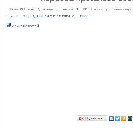
16 мая 2016 года •
Департамент статистики ЖО
• 101638 просмотров • комментарие
начало
... 
<-пред.
1
2
3
4
5
6
7
8
след.->
... 
конец
Архив новостей
Поделиться…