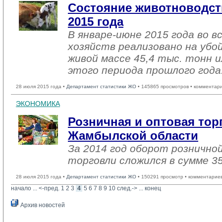
Состояние животноводст
2015 года
В январе-июне 2015 года во в
хозяйств реализовано на убо
живой массе 45,4 тыс. тонн 
этого периода прошлого года
28 июля 2015 года •
Департамент статистики ЖО
• 145865 просмотров • комментар
ЭКОНОМИКА
Розничная и оптовая тор
Жамбылской области
За 2014 год оборот рознично
торговли сложился в сумме 35
28 июля 2015 года •
Департамент статистики ЖО
• 150291 просмотр • комментарие
начало
... 
<-пред.
1
2
3
4
5
6
7
8
9
10
след.->
... 
конец
Архив новостей