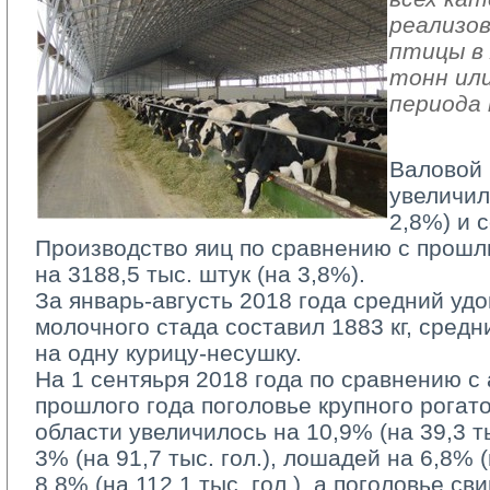
реализов
птицы в 
тонн или
периода 
Валовой 
увеличил
2,8%) и с
Производство яиц по сравнению с прошл
на 3188,5 тыс. штук (на 3,8%).
За январь-августь 2018 года средний удо
молочного стада составил 1883 кг, средн
на одну курицу-несушку.
На 1 сентяьря 2018 года по сравнению с
прошлого года поголовье крупного рогато
области увеличилось на 10,9% (на 39,3 тыс
3% (на 91,7 тыс. гол.), лошадей на 6,8% (н
8,8% (на 112,1 тыс. гол.), а поголовье с