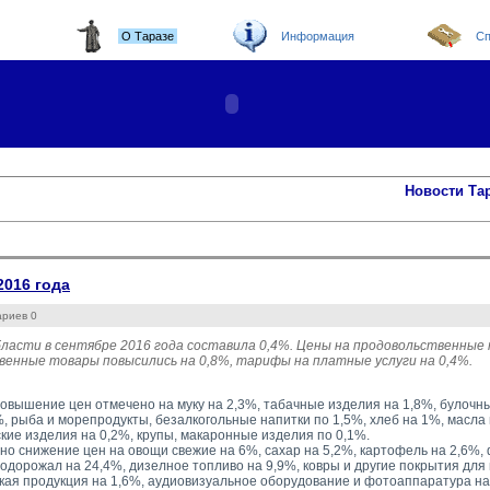
О Таразе
Информация
Сп
Новости Та
016 года
ариев 0
ласти в сентябре 2016 года составила 0,4%. Цены на продовольственные 
енные товары повысились на 0,8%, тарифы на платные услуги на 0,4%.
. повышение цен отмечено на муку на 2,3%, табачные изделия на 1,8%, булочн
, рыба и морепродукты, безалкогольные напитки по 1,5%, хлеб на 1%, масла 
ские изделия на 0,2%, крупы, макаронные изделия по 0,1%.
но снижение цен на овощи свежие на 6%, сахар на 5,2%, картофель на 2,6%, 
дорожал на 24,4%, дизелное топливо на 9,9%, ковры и другие покрытия для п
ая продукция на 1,6%, аудиовизуальное оборудование и фотоаппаратура на 