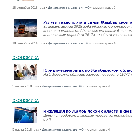
18 сентября 2018 года •
Департамент статистики ЖО
• комментариев 3
Услуги транспорта и связи Жамбылской 
За январь-август 2018 года объем грузоперевозо
предпринимателями (физическими лицами), занима
аналогичным периодом 2017г. их объем увеличился
18 сентября 2018 года •
Департамент статистики ЖО
• комментариев 0
ЭКОНОМИКА
Юридические лица по Жамбылской област
На 1 февраля в области зарегистрировано 11676 
5 марта 2018 года •
Департамент статистики ЖО
• комментариев 4
ЭКОНОМИКА
Инфляция по Жамбылской области в февр
Цены на продовольственные товары за прошедший
0,2%.
5 марта 2018 года •
Департамент статистики ЖО
• комментариев 4