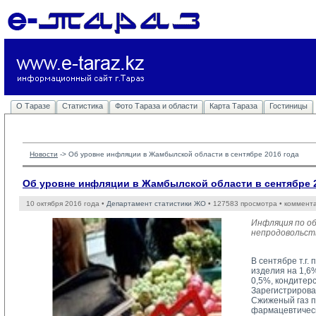
О Таразе
Статистика
Фото Тараза и области
Карта Тараза
Гостиницы
Новости
-> 
Об уровне инфляции в Жамбылской области в сентябре 2016 года
Об уровне инфляции в Жамбылской области в сентябре 2
10 октября 2016 года •
Департамент статистики ЖО
• 127583 просмотра • коммент
Инфляция по об
непродовольств
В сентябре т.г
изделия на 1,6%
0,5%, кондитер
Зарегистрирова
Сжиженый газ по
фармацевтическ