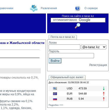
равочники
Развлечения
О сервере
Поиск на сайте e-taraz.kz
Новости
Новости e-taraz
Телефоный справочник
Видеоконференция
Почта на e-taraz.kz
Погода в Таразе
Замечания и предложения
Чат
Организации
Форум
Курсы валют
Web
раза и Жамбылской области
Логин
Пароль
Регистрация
Официальный курс валют
товары снизились на 0,1%,
Дата обновления: 01/08/2026 08:44:32
USD
473.59
ые и мучные кондитерские
EUR
544.68
и жиры на 0,9%, яйца на
RUB
5.94
фрукты свежие на 0,1%.
ола на 2,2%, 
Подробно >>>
1,1%, одежда, бензин,