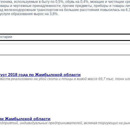
ехника, используемые в быту по 0,5%, обувь на 0,4%, моющие и чистящие сре
овары и чертежные принадлежности, прочие предметы, приборы и товары лич
зд железнодорожным транспортом на большие расстояния повысилась на 6,
услуги образования вырос на 3,8%.
нтарии 
густ 2018 года по Жамбылской области
зяйств реализовано на убой скота и птицы в живой массе 69,7 тыс. тонн и
вли Жамбылской области
едприятий, индивидуальных предпринимателей, включая торгующих на рын