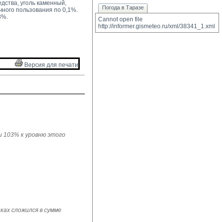
дства, уголь каменный,
Погода в Таразе
ного пользования по 0,1%.
3%.
Cannot open file 
http://informer.gismeteo.ru/xml/38341_1.xml
Версия для печати 
ли 103% к уровню этого
ках сложился в сумме