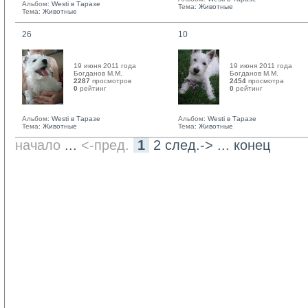
Альбом:
Westi в Таразе
Тема:
Животные
Тема:
Животные
26
10
19 июня 2011 года
19 июня 2011 года
Богданов М.М. 
Богданов М.М. 
2287
просмотров
2454
просмотра
0
рейтинг 
0
рейтинг 
Альбом:
Westi в Таразе
Альбом:
Westi в Таразе
Тема:
Животные
Тема:
Животные
начало
... 
<-пред.
1
2
след.->
... 
конец