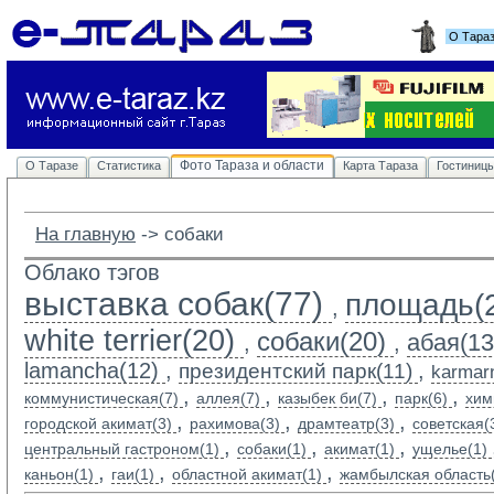
О Тара
Фото Тараза и области
О Таразе
Статистика
Карта Тараза
Гостиниц
На главную
-> 
собаки
Облако тэгов
выставка собак(77)
площадь(
,
white terrier(20)
собаки(20)
абая(13
,
,
lamancha(12)
,
,
президентский парк(11)
karmarn
,
,
,
,
коммунистическая(7)
аллея(7)
казыбек би(7)
парк(6)
хим
,
,
,
городской акимат(3)
рахимова(3)
драмтеатр(3)
советская(
,
,
,
центральный гастроном(1)
собаки(1)
акимат(1)
ущелье(1)
,
,
,
каньон(1)
гаи(1)
областной акимат(1)
жамбылская область