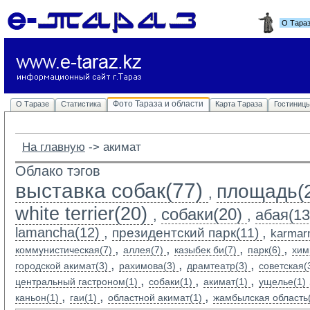
О Тара
Фото Тараза и области
О Таразе
Статистика
Карта Тараза
Гостиниц
На главную
-> 
акимат
Облако тэгов
выставка собак(77)
площадь(
,
white terrier(20)
собаки(20)
абая(13
,
,
lamancha(12)
,
,
президентский парк(11)
karmarn
,
,
,
,
коммунистическая(7)
аллея(7)
казыбек би(7)
парк(6)
хим
,
,
,
городской акимат(3)
рахимова(3)
драмтеатр(3)
советская(
,
,
,
центральный гастроном(1)
собаки(1)
акимат(1)
ущелье(1)
,
,
,
каньон(1)
гаи(1)
областной акимат(1)
жамбылская область