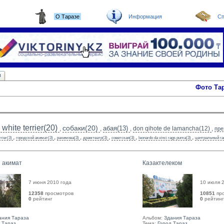
О Таразе
Информация
Сп
ы
Фото Та
white terrier(20)
собаки(20)
абая(13)
,
,
,
don qihote de lamancha(12)
,
пре
,
,
,
,
,
,
rrier(3)
городской акимат(3)
рахимова(3)
драмтеатр(3)
советская(3)
leonardo da vinci rags puma(3)
центральный га
 акимат
Казактелеком
7 июня 2010 года
10 июля 
12358
просмотров
10851
пр
0
рейтинг 
0
рейтинг 
ания Тараза
Альбом:
Здания Тараза
 Тараз
Тема:
Город Тараз