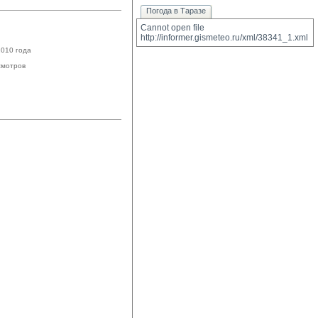
Погода в Таразе
Cannot open file 
http://informer.gismeteo.ru/xml/38341_1.xml
2010 года
мотров