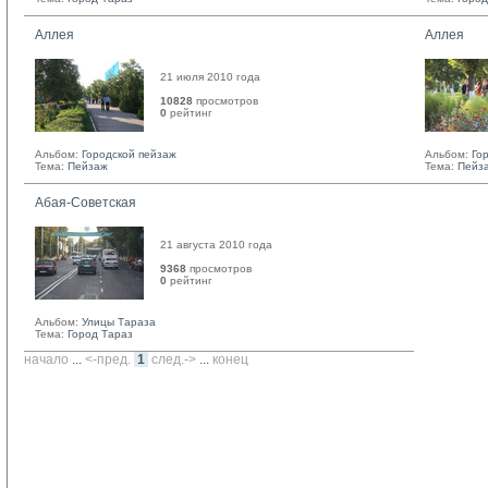
Аллея
Аллея
21 июля 2010 года
10828
просмотров
0
рейтинг 
Альбом:
Городской пейзаж
Альбом:
Го
Тема:
Пейзаж
Тема:
Пейз
Абая-Советская
21 августа 2010 года
9368
просмотров
0
рейтинг 
Альбом:
Улицы Тараза
Тема:
Город Тараз
начало
... 
<-пред.
1
след.->
... 
конец