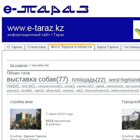
Фото Тараза и области
О Таразе
Статистика
Карта Тараза
Гостиниц
На главную
-> 
казыбек би
Облако тэгов
выставка собак(77)
площадь(22)
west highland 
,
,
,
,
,
,
,
,
,
chat(10)
толе би(7)
коммунистическая(7)
аллея(7)
казыбек би(7)
парк(6)
химпоселок(4)
jack russel te
,
,
,
,
,
,
,
ущелье(1)
коксай(1)
тараз(1)
айтеке би(1)
каньон(1)
гаи(1)
областной акимат(1)
жамбылская область(1)
стройка века
Городской
7 июня 2010 года
8214
просмотра
0
рейтинг 
Альбом:
Здания Тараза
Альбом:
Зд
Тема:
Город Тараз
Тема:
Город