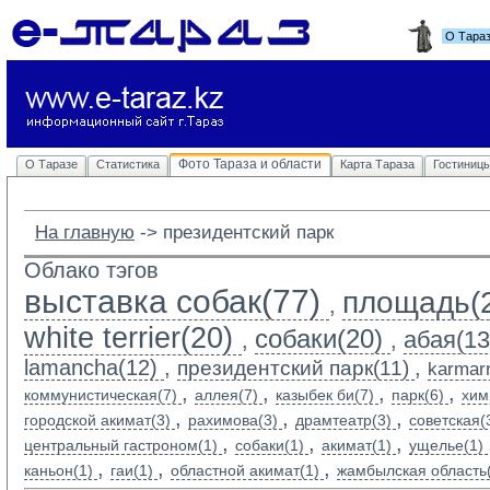
О Тара
Фото Тараза и области
О Таразе
Статистика
Карта Тараза
Гостиниц
На главную
-> 
президентский парк
Облако тэгов
выставка собак(77)
площадь(
,
white terrier(20)
собаки(20)
абая(13
,
,
lamancha(12)
,
,
президентский парк(11)
karmarn
,
,
,
,
коммунистическая(7)
аллея(7)
казыбек би(7)
парк(6)
хим
,
,
,
городской акимат(3)
рахимова(3)
драмтеатр(3)
советская(
,
,
,
центральный гастроном(1)
собаки(1)
акимат(1)
ущелье(1)
,
,
,
каньон(1)
гаи(1)
областной акимат(1)
жамбылская область