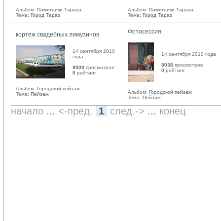
Альбом:
Памятники Тараза
Альбом:
Памятники Тараза
Тема:
Город Тараз
Тема:
Город Тараз
Фотосессия
кортеж свадебных лимузинов
14 сентября 2010
14 сентября 2010 года
года
8038
просмотров
9009
просмотров
0
рейтинг 
0
рейтинг 
Альбом:
Городской пейзаж
Альбом:
Городской пейзаж
Тема:
Пейзаж
Тема:
Пейзаж
начало
... 
<-пред.
1
след.->
... 
конец