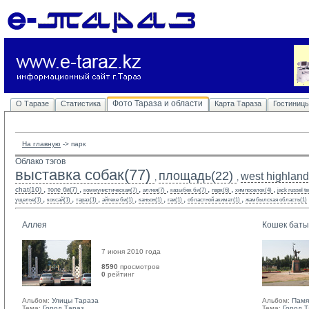
Фото Тараза и области
О Таразе
Статистика
Карта Тараза
Гостиниц
На главную
-> 
парк
Облако тэгов
выставка собак(77)
площадь(22)
west highland 
,
,
,
,
,
,
,
,
,
chat(10)
толе би(7)
коммунистическая(7)
аллея(7)
казыбек би(7)
парк(6)
химпоселок(4)
jack russel te
,
,
,
,
,
,
,
ущелье(1)
коксай(1)
тараз(1)
айтеке би(1)
каньон(1)
гаи(1)
областной акимат(1)
жамбылская область(1)
Аллея
Кошек бат
7 июня 2010 года
8590
просмотров
0
рейтинг 
Альбом:
Улицы Тараза
Альбом:
Памя
Тема:
Город Тараз
Тема:
Город 