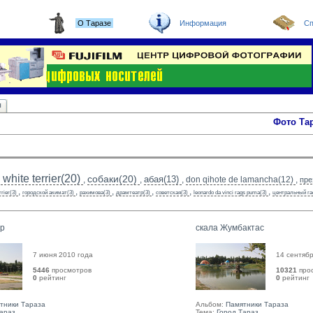
О Таразе
Информация
Сп
ы
Фото Та
white terrier(20)
собаки(20)
абая(13)
,
,
,
don qihote de lamancha(12)
,
пре
,
,
,
,
,
,
rrier(3)
городской акимат(3)
рахимова(3)
драмтеатр(3)
советская(3)
leonardo da vinci rags puma(3)
центральный га
ыр
скала Жумбактас
7 июня 2010 года
14 сентябр
5446
просмотров
10321
про
0
рейтинг 
0
рейтинг 
тники Тараза
Альбом:
Памятники Тараза
Тараз
Тема:
Город Тараз