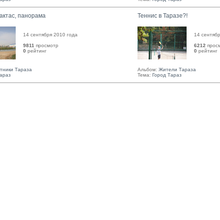
актас, панорама
Теннис в Таразе?!
14 сентября 2010 года
14 сентябр
9811
просмотр
6212
прос
0
рейтинг 
0
рейтинг 
тники Тараза
Альбом:
Жители Тараза
Тараз
Тема:
Город Тараз