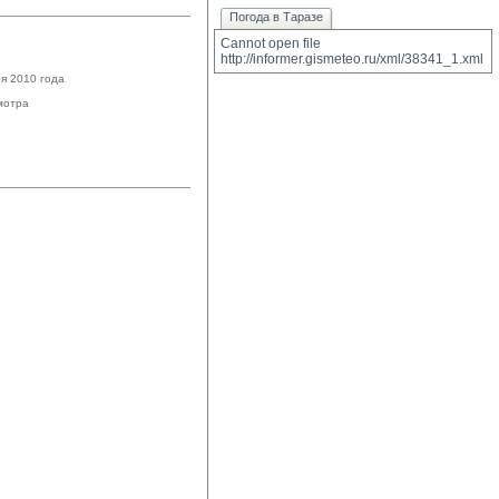
Погода в Таразе
Cannot open file 
http://informer.gismeteo.ru/xml/38341_1.xml
я 2010 года
мотра