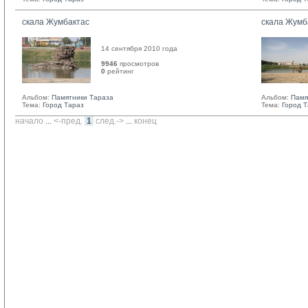
скала Жумбактас
скала Жумб
14 сентября 2010 года
9946
просмотров
0
рейтинг 
Альбом:
Памятники Тараза
Альбом:
Памя
Тема:
Город Тараз
Тема:
Город 
начало
... 
<-пред.
1
след.->
... 
конец